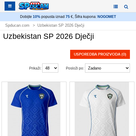
Dobijte
10%
popusta iznad
75
€, Šifra kupona:
NOGOMET
Spducan.com
Uzbekistan SP 2026 Dječji
Uzbekistan SP 2026 Dječji
USPOREDBA PROIZVODA (0)
Prikaži:
Posloži po: