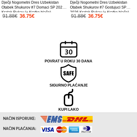
Dječji Nogometni Dres Uzbekistan
Dječji Nogometni Dres Uzbekistan
Otabek Shukurov #7 Domaci SP 2026
Otabek Shukurov #7 Gostujuci SP
Kratak Rukav (+ Kratke hlače)
2026 Kratak Rukav (+ Kratke hlače)
91.88€
36.75€
91.88€
36.75€
POVRAT U ROKU 30 DANA
SIGURNO PLAĆANJE
KUPI LAKO
NAČIN ISPORUKE:
NAČIN PLAĆANJA: