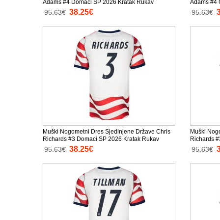
Adams #4 Domaci SP 2026 Kratak Rukav
Adams #4 G
38.25€
95.63€
95.63€
Muški Nogometni Dres Sjedinjene Države Chris
Muški Nogo
Richards #3 Domaci SP 2026 Kratak Rukav
Richards #
38.25€
95.63€
95.63€