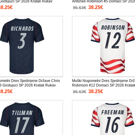
ostujuci SP 2026 Kratak Rukav
Antonee Robinson #5 Domaci SP 2026
Rukav
38.25€
38.25€
95.63€
metni Dres Sjedinjene Države Chris
Muški Nogometni Dres Sjedinjene Drž
3 Gostujuci SP 2026 Kratak Rukav
Robinson #12 Domaci SP 2026 Krata
38.25€
38.25€
95.63€