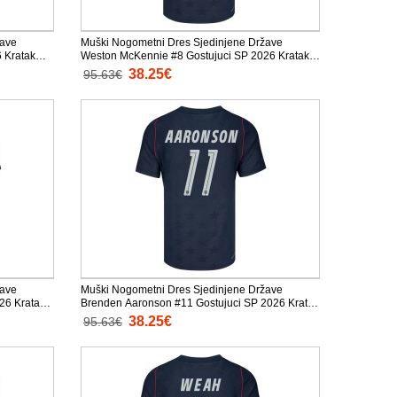
žave
Muški Nogometni Dres Sjedinjene Države
 Kratak
Weston McKennie #8 Gostujuci SP 2026 Kratak
Rukav
38.25€
95.63€
žave
Muški Nogometni Dres Sjedinjene Države
26 Kratak
Brenden Aaronson #11 Gostujuci SP 2026 Kratak
Rukav
38.25€
95.63€