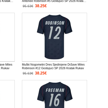
 Kratak
Antonee Robinson #5 Gostujuci SP 2026 Kratak
Rukav
38.25€
95.63€
ave Miles
Muški Nogometni Dres Sjedinjene Države Miles
k Rukav
Robinson #12 Gostujuci SP 2026 Kratak Rukav
38.25€
95.63€