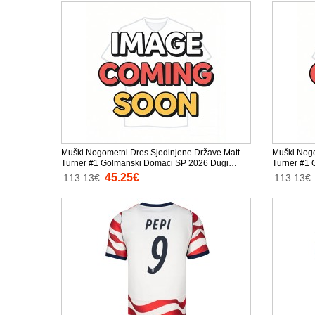
Muški Nogometni Dres Sjedinjene Države Matt
Muški Nogo
Turner #1 Golmanski Domaci SP 2026 Dugi
Turner #1 
Rukav
Rukav
45.25€
113.13€
113.13€