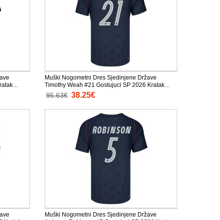
žave
Muški Nogometni Dres Sjedinjene Države
ratak
Timothy Weah #21 Gostujuci SP 2026 Kratak
Rukav
38.25€
95.63€
žave
Muški Nogometni Dres Sjedinjene Države