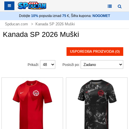
Dobijte
10%
popusta iznad
75
€, Šifra kupona:
NOGOMET
Spducan.com
Kanada SP 2026 Muški
Kanada SP 2026 Muški
USPOREDBA PROIZVODA (0)
Prikaži:
Posloži po: