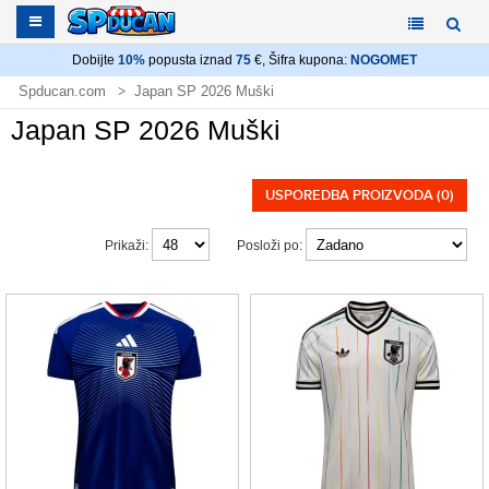
Dobijte
10%
popusta iznad
75
€, Šifra kupona:
NOGOMET
Spducan.com
Japan SP 2026 Muški
Japan SP 2026 Muški
USPOREDBA PROIZVODA (0)
Prikaži:
Posloži po: