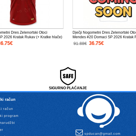
ometni Dres Zelenortski Otoci
Dječji Nogometni Dres Zelenortski Ot
SP 2026 Kratak Rukav (+ Kratke hlače)
Mendes #20 Domaci SP 2026 Kratak 
Kratke hlače)
36.75€
36.75€
91.88€
SIGURNO PLAĆANJE
ki račun
ki račun
ki program
 narudžbi
er
spducan@gmail.com