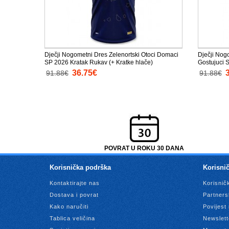
Dječji Nogometni Dres Zelenortski Otoci Domaci
Dječji Nog
SP 2026 Kratak Rukav (+ Kratke hlače)
Gostujuci 
36.75€
91.88€
91.88€
POVRAT U ROKU 30 DANA
Korisnička podrška
Korisnič
Kontaktirajte nas
Korisnič
Dostava i povrat
Partners
Kako naručiti
Povijest
Tablica veličina
Newslett