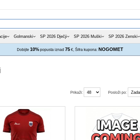
cije
Golmanski
SP 2026 Dječji
SP 2026 Muški
SP 2026 Zenski
10%
75
NOGOMET
Dobijte
popusta iznad
€, Šifra kupona:
i
Prikaži:
Posloži po: