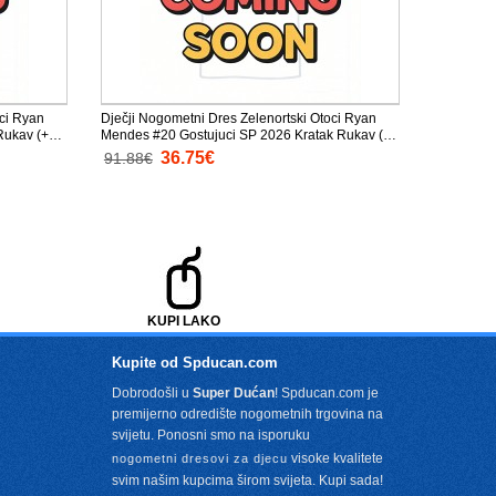
oci Ryan
Dječji Nogometni Dres Zelenortski Otoci Ryan
Rukav (+
Mendes #20 Gostujuci SP 2026 Kratak Rukav (+
Kratke hlače)
36.75€
91.88€
KUPI LAKO
Kupite od Spducan.com
Dobrodošli u
Super Dućan
! Spducan.com je
premijerno odredište nogometnih trgovina na
svijetu. Ponosni smo na isporuku
visoke kvalitete
nogometni dresovi za djecu
svim našim kupcima širom svijeta. Kupi sada!