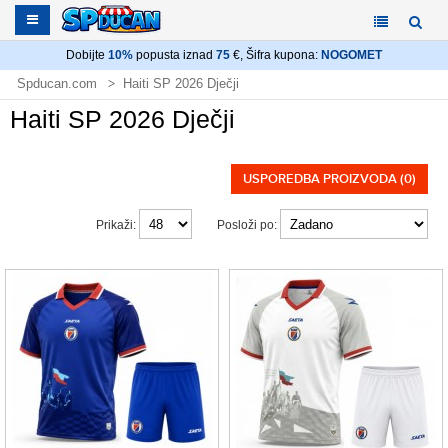
Dobijte
10%
popusta iznad
75
€, Šifra kupona:
NOGOMET
Spducan.com
Haiti SP 2026 Dječji
Haiti SP 2026 Dječji
USPOREDBA PROIZVODA (0)
Prikaži:
Posloži po: