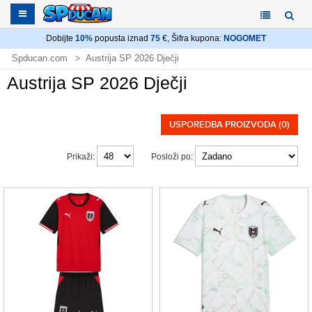
Dobijte
10%
popusta iznad
75
€, Šifra kupona:
NOGOMET
Spducan.com
Austrija SP 2026 Dječji
Austrija SP 2026 Dječji
USPOREDBA PROIZVODA (0)
Prikaži:
Posloži po: