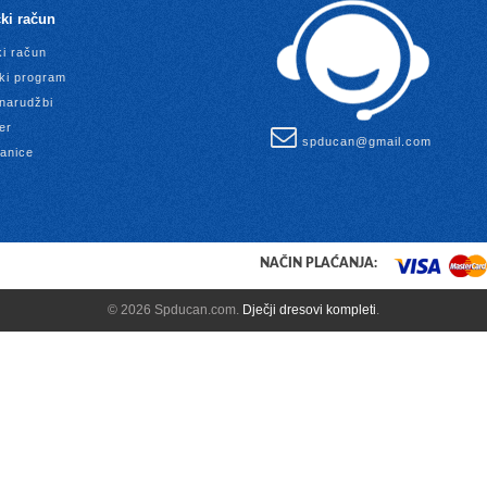
ki račun
ki račun
ki program
 narudžbi
er
spducan@gmail.com
anice
NAČIN PLAĆANJA:
© 2026 Spducan.com.
Dječji dresovi kompleti
.