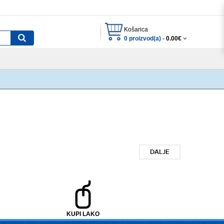
Košarica
0 proizvod(a) -
0.00€
DALJE
KUPI LAKO