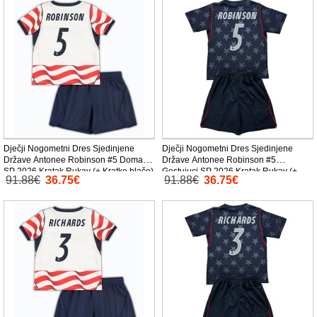
Dječji Nogometni Dres Sjedinjene
Dječji Nogometni Dres Sjedinjene
Države Antonee Robinson #5 Domaci
Države Antonee Robinson #5
SP 2026 Kratak Rukav (+ Kratke hlače)
Gostujuci SP 2026 Kratak Rukav (+
91.88€
36.75€
91.88€
36.75€
Kratke hlače)