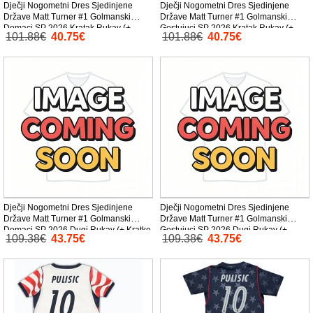
Dječji Nogometni Dres Sjedinjene
Dječji Nogometni Dres Sjedinjene
Države Matt Turner #1 Golmanski
Države Matt Turner #1 Golmanski
Domaci SP 2026 Kratak Rukav (+
Gostujuci SP 2026 Kratak Rukav (+
101.88€
40.75€
101.88€
40.75€
Kratke hlače)
Kratke hlače)
Dječji Nogometni Dres Sjedinjene
Dječji Nogometni Dres Sjedinjene
Države Matt Turner #1 Golmanski
Države Matt Turner #1 Golmanski
Domaci SP 2026 Dugi Rukav (+ Kratke
Gostujuci SP 2026 Dugi Rukav (+
109.38€
43.75€
109.38€
43.75€
hlače)
Kratke hlače)