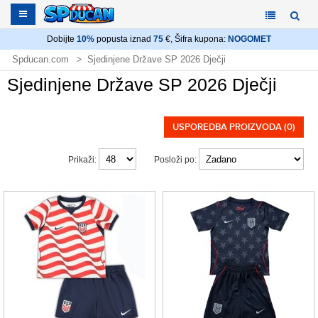
Dobijte
10%
popusta iznad
75
€, Šifra kupona:
NOGOMET
Spducan.com
Sjedinjene Države SP 2026 Dječji
Sjedinjene Države SP 2026 Dječji
USPOREDBA PROIZVODA (0)
Prikaži:
Posloži po: