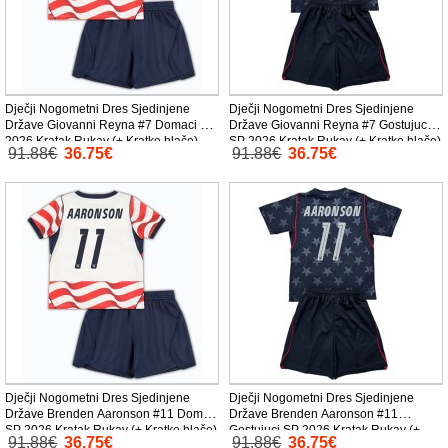
Dječji Nogometni Dres Sjedinjene
Dječji Nogometni Dres Sjedinjene
Države Giovanni Reyna #7 Domaci SP
Države Giovanni Reyna #7 Gostujuci
2026 Kratak Rukav (+ Kratke hlače)
SP 2026 Kratak Rukav (+ Kratke hlače)
91.88€
36.75€
91.88€
36.75€
Dječji Nogometni Dres Sjedinjene
Dječji Nogometni Dres Sjedinjene
Države Brenden Aaronson #11 Domaci
Države Brenden Aaronson #11
SP 2026 Kratak Rukav (+ Kratke hlače)
Gostujuci SP 2026 Kratak Rukav (+
91.88€
36.75€
91.88€
36.75€
Kratke hlače)