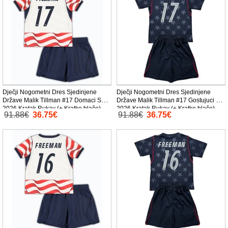
Dječji Nogometni Dres Sjedinjene
Dječji Nogometni Dres Sjedinjene
Države Malik Tillman #17 Domaci SP
Države Malik Tillman #17 Gostujuci SP
2026 Kratak Rukav (+ Kratke hlače)
2026 Kratak Rukav (+ Kratke hlače)
91.88€
36.75€
91.88€
36.75€