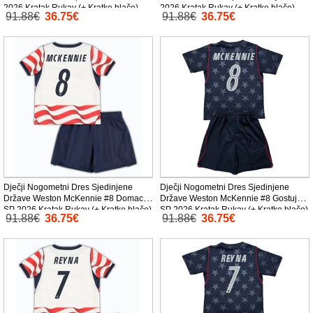
2026 Kratak Rukav (+ Kratke hlače)
2026 Kratak Rukav (+ Kratke hlače)
91.88€
36.75€
91.88€
36.75€
Dječji Nogometni Dres Sjedinjene
Dječji Nogometni Dres Sjedinjene
Države Weston McKennie #8 Domaci
Države Weston McKennie #8 Gostujuci
SP 2026 Kratak Rukav (+ Kratke hlače)
SP 2026 Kratak Rukav (+ Kratke hlače)
91.88€
36.75€
91.88€
36.75€