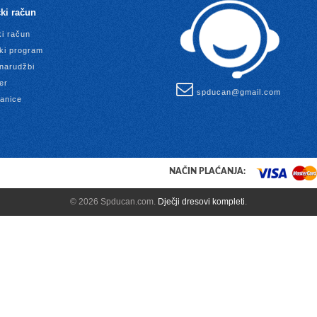
ki račun
ki račun
ki program
 narudžbi
er
spducan@gmail.com
anice
NAČIN PLAĆANJA:
© 2026 Spducan.com.
Dječji dresovi kompleti
.