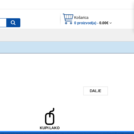
Košarica
0 proizvod(a) -
0.00€
DALJE
KUPI LAKO