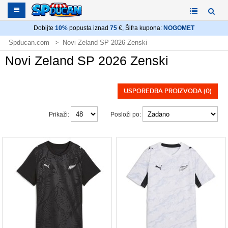
Dobijte
10%
popusta iznad
75
€, Šifra kupona:
NOGOMET
Spducan.com
Novi Zeland SP 2026 Zenski
Novi Zeland SP 2026 Zenski
USPOREDBA PROIZVODA (0)
Prikaži:
Posloži po: