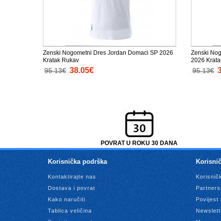
Zenski Nogometni Dres Jordan Domaci SP 2026
Zenski Nog
Kratak Rukav
2026 Krat
38.05€
95.13€
95.13€
POVRAT U ROKU 30 DANA
Korisnička podrška
Korisnič
Kontaktirajte nas
Korisnič
Dostava i povrat
Partners
Kako naručiti
Povijest
Tablica veličina
Newslett