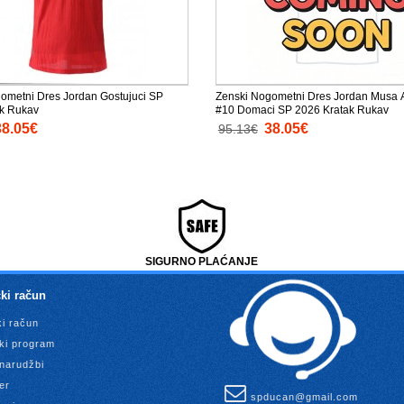
ometni Dres Jordan Gostujuci SP
Zenski Nogometni Dres Jordan Musa 
ak Rukav
#10 Domaci SP 2026 Kratak Rukav
38.05€
38.05€
95.13€
SIGURNO PLAĆANJE
ki račun
ki račun
ki program
 narudžbi
er
spducan@gmail.com