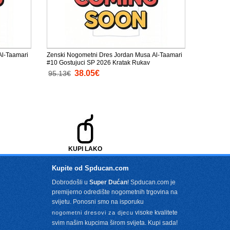
Al-Taamari
Zenski Nogometni Dres Jordan Musa Al-Taamari
#10 Gostujuci SP 2026 Kratak Rukav
38.05€
95.13€
KUPI LAKO
Kupite od Spducan.com
Dobrodošli u
Super Dućan
! Spducan.com je
premijerno odredište nogometnih trgovina na
svijetu. Ponosni smo na isporuku
visoke kvalitete
nogometni dresovi za djecu
svim našim kupcima širom svijeta. Kupi sada!