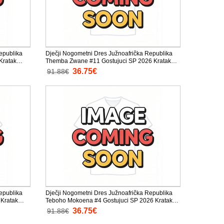
epublika
Dječji Nogometni Dres Južnoafrička Republika
Kratak
Themba Zwane #11 Gostujuci SP 2026 Kratak
Rukav (+ Kratke hlače)
36.75€
91.88€
epublika
Dječji Nogometni Dres Južnoafrička Republika
Kratak
Teboho Mokoena #4 Gostujuci SP 2026 Kratak
Rukav (+ Kratke hlače)
36.75€
91.88€