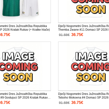
ometni Dres Južnoafrička Republika
Dječji Nogometni Dres Južnoafrička R
SP 2026 Kratak Rukav (+ Kratke hlače)
Themba Zwane #11 Domaci SP 2026 
Rukav (+ Kratke hlače)
36.75€
36.75€
91.88€
ometni Dres Južnoafrička Republika
Dječji Nogometni Dres Južnoafrička R
r #9 Gostujuci SP 2026 Kratak Rukav
Teboho Mokoena #4 Domaci SP 2026 
lače)
Rukav (+ Kratke hlače)
36.75€
36.75€
91.88€