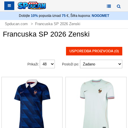
Dobijte
10%
popusta iznad
75
€, Šifra kupona:
NOGOMET
Spducan.com
Francuska SP 2026 Zenski
Francuska SP 2026 Zenski
USPOREDBA PROIZVODA (0)
Prikaži:
Posloži po: