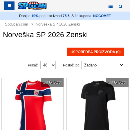
Dobijte
10%
popusta iznad
75
€, Šifra kupona:
NOGOMET
Spducan.com
Norveška SP 2026 Zenski
Norveška SP 2026 Zenski
USPOREDBA PROIZVODA (0)
Prikaži:
Posloži po:
Out Of Stock
Out Of Stock