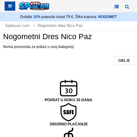
Dobijte
10%
popusta iznad
75
€, Šifra kupona:
NOGOMET
Spducan.com
Nogometni dres Nico Paz
Nogometni Dres Nico Paz
Nema proizvoda za prikaz u ovoj kategoriji.
DALJE
POVRAT U ROKU 30 DANA
SIGURNO PLAĆANJE