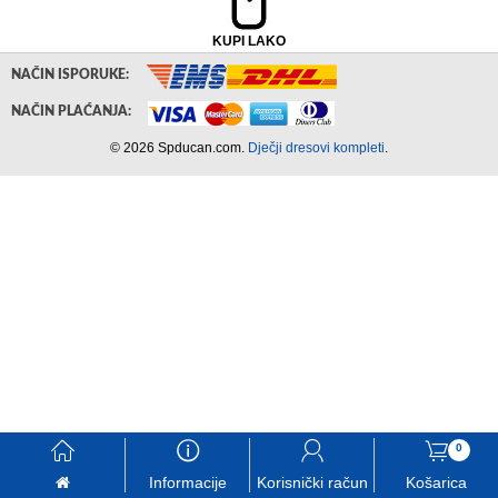
KUPI LAKO
NAČIN ISPORUKE:
NAČIN PLAĆANJA:
© 2026 Spducan.com.
Dječji dresovi kompleti
.
󰃱
󰈢
󰃳
󰃦
0
Informacije
Korisnički račun
Košarica