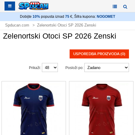
Dobijte
10%
popusta iznad
75
€, Šifra kupona:
NOGOMET
Spducan.com
Zelenortski Otoci SP 2026 Zenski
Zelenortski Otoci SP 2026 Zenski
USPOREDBA PROIZVODA (0)
Prikaži:
Posloži po: