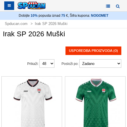
Dobijte
10%
popusta iznad
75
€, Šifra kupona:
NOGOMET
Spducan.com
Irak SP 2026 Muški
Irak SP 2026 Muški
USPOREDBA PROIZVODA (0)
Prikaži:
Posloži po: