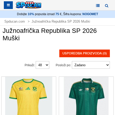
Dobijte
10%
popusta iznad
75
€, Šifra kupona:
NOGOMET
Spducan.com
Južnoafrička Republika SP 2026 Muški
Južnoafrička Republika SP 2026
Muški
USPOREDBA PROIZVODA (0)
Prikaži:
Posloži po: