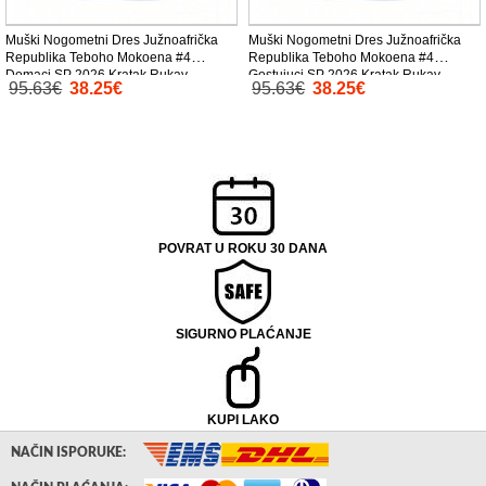
Muški Nogometni Dres Južnoafrička
Muški Nogometni Dres Južnoafrička
Republika Teboho Mokoena #4
Republika Teboho Mokoena #4
Domaci SP 2026 Kratak Rukav
Gostujuci SP 2026 Kratak Rukav
95.63€
38.25€
95.63€
38.25€
POVRAT U ROKU 30 DANA
SIGURNO PLAĆANJE
KUPI LAKO
NAČIN ISPORUKE: