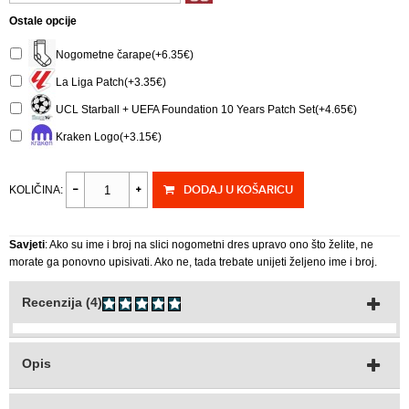
Ostale opcije
Nogometne čarape(+6.35€)
La Liga Patch(+3.35€)
UCL Starball + UEFA Foundation 10 Years Patch Set(+4.65€)
Kraken Logo(+3.15€)
DODAJ U KOŠARICU
KOLIČINA:
Savjeti
: Ako su ime i broj na slici nogometni dres upravo ono što želite, ne
morate ga ponovno upisivati. Ako ne, tada trebate unijeti željeno ime i broj.
Recenzija (4)
Opis