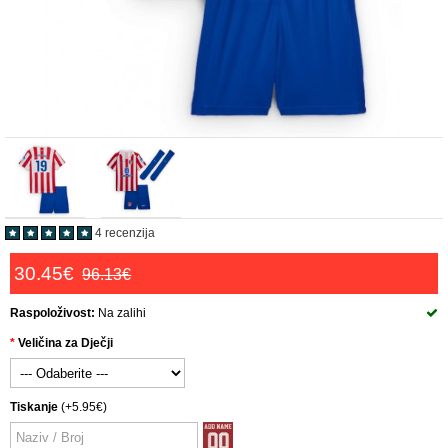
4 recenzija
30.45€
96.13€
Raspoloživost:
Na zalihi
Veličina za Dječji
Tiskanje
(+5.95€)