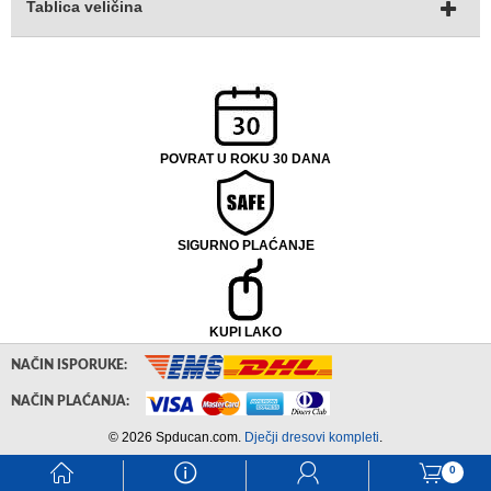
Tablica veličina
POVRAT U ROKU 30 DANA
SIGURNO PLAĆANJE
KUPI LAKO
NAČIN ISPORUKE:
NAČIN PLAĆANJA:
© 2026 Spducan.com.
Dječji dresovi kompleti
.
󰃱
󰈢
󰃳
󰃦
0