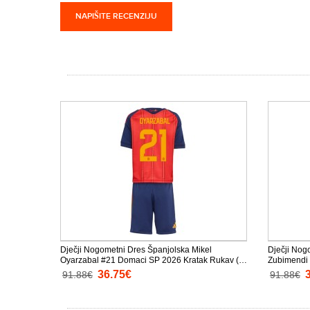
NAPIŠITE RECENZIJU
Dječji Nogometni Dres Španjolska Mikel
Dječji Nog
Oyarzabal #21 Domaci SP 2026 Kratak Rukav (+
Zubimendi 
Kratke hlače)
Kratke hlač
36.75€
91.88€
91.88€