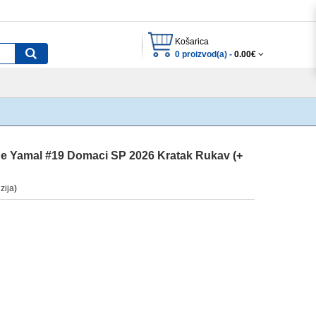
Košarica
0 proizvod(a) -
0.00€
ne Yamal #19 Domaci SP 2026 Kratak Rukav (+
zija
)