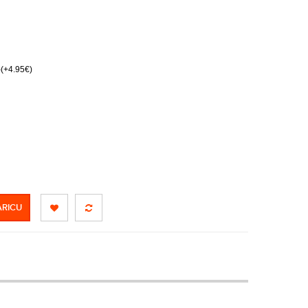
)(+4.95€)
ARICU