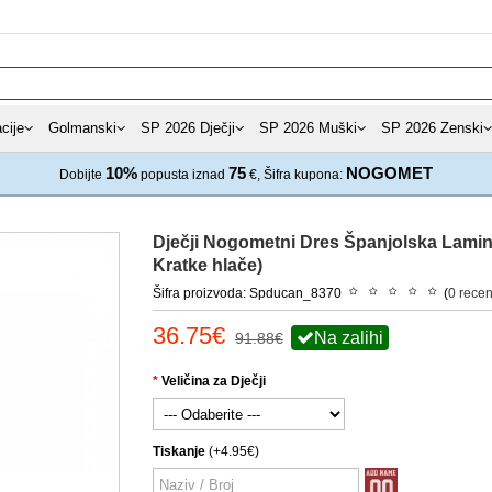
cije
Golmanski
SP 2026 Dječji
SP 2026 Muški
SP 2026 Zenski
10%
75
NOGOMET
Dobijte
popusta iznad
€, Šifra kupona:
Dječji Nogometni Dres Španjolska Lami
Kratke hlače)
Šifra proizvoda: Spducan_8370
(
0 recen
36.75€
Na zalihi
91.88€
Veličina za Dječji
Tiskanje
(+4.95€)