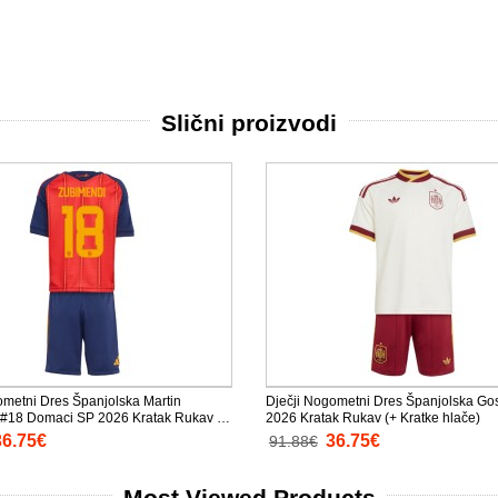
Slični proizvodi
ometni Dres Španjolska Martin
Dječji Nogometni Dres Španjolska Gos
#18 Domaci SP 2026 Kratak Rukav (+
2026 Kratak Rukav (+ Kratke hlače)
e)
36.75€
36.75€
91.88€
Most Viewed Products