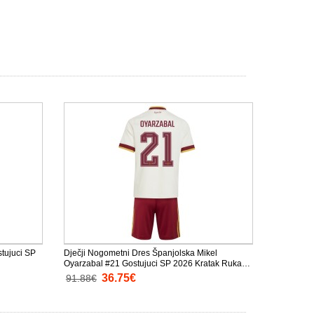
tujuci SP
Dječji Nogometni Dres Španjolska Mikel
Oyarzabal #21 Gostujuci SP 2026 Kratak Rukav
(+ Kratke hlače)
36.75€
91.88€