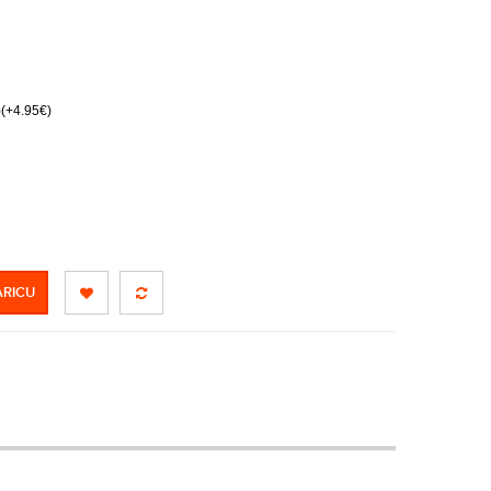
)(+4.95€)
ARICU