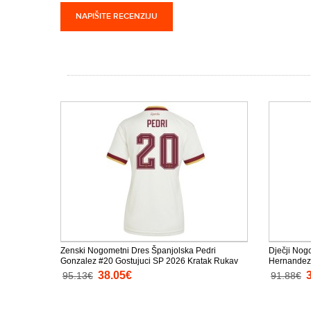
NAPIŠITE RECENZIJU
Zenski Nogometni Dres Španjolska Pedri
Dječji Nog
Gonzalez #20 Gostujuci SP 2026 Kratak Rukav
Hernandez
Kratke hlač
38.05€
95.13€
91.88€