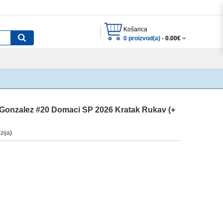
Košarica
0 proizvod(a) -
0.00€
 Gonzalez #20 Domaci SP 2026 Kratak Rukav (+
zija
)