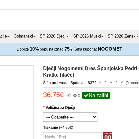
cije
Golmanski
SP 2026 Dječji
SP 2026 Muški
SP 2026 Zenski
10%
75
NOGOMET
Dobijte
popusta iznad
€, Šifra kupona:
Dječji Nogometni Dres Španjolska Pedri
Kratke hlače)
Šifra proizvoda: Spducan_8372
(
0 recen
36.75€
Na zalihi
91.88€
Veličina za Dječji
Tiskanje
(+4.95€)