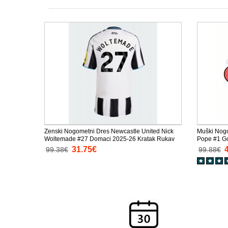
Zenski Nogometni Dres Newcastle United Nick
Muški Nogo
Woltemade #27 Domaci 2025-26 Kratak Rukav
Pope #1 G
Rukav
31.75€
99.38€
99.88€