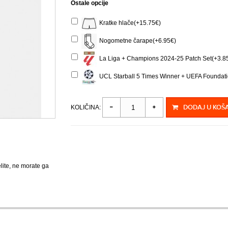
Ostale opcije
Kratke hlače(+15.75€)
Nogometne čarape(+6.95€)
La Liga + Champions 2024-25 Patch Set(+3.8
UCL Starball 5 Times Winner + UEFA Foundati
DODAJ U KOŠ
KOLIČINA:
elite, ne morate ga