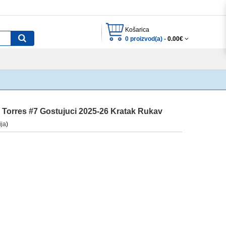
Košarica
0 proizvod(a) -
0.00€
Torres #7 Gostujuci 2025-26 Kratak Rukav
ija
)