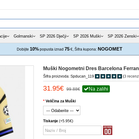
cije
Golmanski
SP 2026 Dječji
SP 2026 Muški
SP 2026 Zenski
10%
75
NOGOMET
Dobijte
popusta iznad
€, Šifra kupona:
Muški Nogometni Dres Barcelona Ferran 
Šifra proizvoda: Spducan_119
(
3 recenz
31.95€
Na zalihi
99.88€
Veličina za Muški
Tiskanje
(+5.95€)