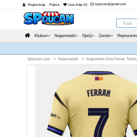
spducan@gmail.com
Registracija
Prijava
Lista želja (0)
Klubovi
Nogometaši
Dječji
Zenski
Reprezenta
Spducan.com
Nogometaši
Nogometni Dres Ferran Torres