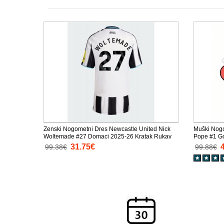
Zenski Nogometni Dres Newcastle United Nick
Muški Nogo
Woltemade #27 Domaci 2025-26 Kratak Rukav
Pope #1 G
Rukav
31.75€
99.38€
99.88€