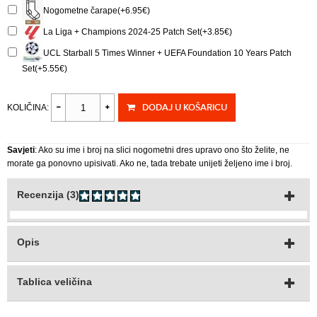
Nogometne čarape(+6.95€)
La Liga + Champions 2024-25 Patch Set(+3.85€)
UCL Starball 5 Times Winner + UEFA Foundation 10 Years Patch
Set(+5.55€)
DODAJ U KOŠARICU
KOLIČINA:
Savjeti
: Ako su ime i broj na slici nogometni dres upravo ono što želite, ne
morate ga ponovno upisivati. Ako ne, tada trebate unijeti željeno ime i broj.
Recenzija (3)
Opis
Tablica veličina