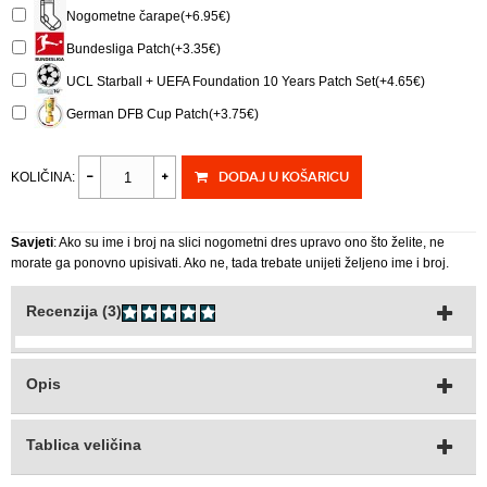
Nogometne čarape(+6.95€)
Bundesliga Patch(+3.35€)
UCL Starball + UEFA Foundation 10 Years Patch Set(+4.65€)
German DFB Cup Patch(+3.75€)
DODAJ U KOŠARICU
KOLIČINA:
Savjeti
: Ako su ime i broj na slici nogometni dres upravo ono što želite, ne
morate ga ponovno upisivati. Ako ne, tada trebate unijeti željeno ime i broj.
Recenzija (3)
Opis
Tablica veličina