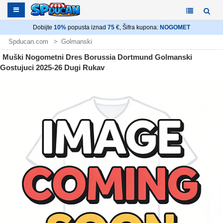
Dobijte
10%
popusta iznad
75
€, Šifra kupona:
NOGOMET
Spducan.com
Golmanski
Nogometni dres Borussia Dortmund Golmanski
Muški Nogometni Dres Borussia Dortmund Golmanski
Gostujuci 2025-26 Dugi Rukav