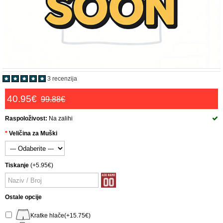
3 recenzija
40.95€
99.88€
Raspoloživost:
Na zalihi
Veličina za Muški
Tiskanje
(+5.95€)
Ostale opcije
Kratke hlače(+15.75€)