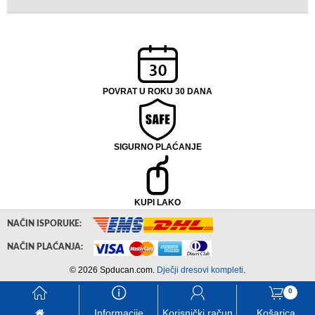
POVRAT U ROKU 30 DANA
SIGURNO PLAĆANJE
KUPI LAKO
NAČIN ISPORUKE:
NAČIN PLAĆANJA:
© 2026 Spducan.com.
Dječji dresovi kompleti
.
󰃱
󰈢
󰃳
󰃦
0
Informacije
Korisnički račun
Košarica