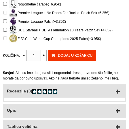
Nogometne čarape(+6.95€)
Premier League + No Room For Racism Patch Set(+5.25€)
Premier League Patch(+3.35€)
UCL Starball + UEFA Foundation 10 Years Patch Set(+4.65€)
FIFA Club World Cup Champions 2025 Patch(+3.95€)
DODAJ U KOŠARICU
KOLIČINA:
Savjeti
: Ako su ime i broj na slici nogometni dres upravo ono što želite, ne
morate ga ponovno upisivati. Ako ne, tada trebate unijeti željeno ime i broj.
Recenzija (3)
Opis
Tablica veličina