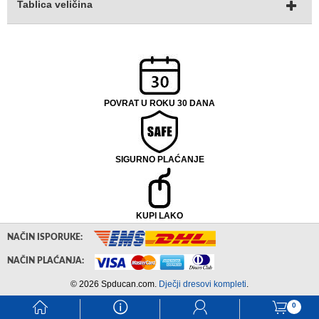
Tablica veličina
POVRAT U ROKU 30 DANA
SIGURNO PLAĆANJE
KUPI LAKO
NAČIN ISPORUKE:
NAČIN PLAĆANJA:
© 2026 Spducan.com.
Dječji dresovi kompleti
.
󰃱
󰈢
󰃳
󰃦
0