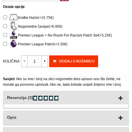
Ostale opcije
Kratke hlače(+15.75€)
Nogometne čarape(+6.95€)
Premier League + No Room For Racism Patch Set(+5.25€)
Premier League Patch(+3.35€)
DODAJ U KOŠARICU
KOLIČINA:
Savjeti
: Ako su ime i broj na slici nogometni dres upravo ono što želite, ne
morate ga ponovno upisivati. Ako ne, tada trebate unijeti željeno ime i broj.
Recenzija (3)
Opis