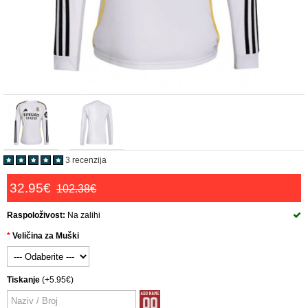
3 recenzija
32.95€
102.38€
Raspoloživost:
Na zalihi
Veličina za Muški
Tiskanje
(+5.95€)