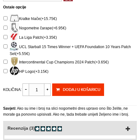
Ostale opcije
Kratke hlače(+15.75€)
Nogometne čarape(+6.95€)
La Liga Patch(+3.35€)
UCL Starball 15 Times Winner + UEFA Foundation 10 Years Patch
Set(+5.55€)
Intercontinental Cup Champions 2024 Patch(+3.65€)
HP Logo(+3.15€)
DODAJ U KOŠARICU
KOLIČINA:
Savjeti
: Ako su ime i broj na slici nogometni dres upravo ono što želite, ne
morate ga ponovno upisivati. Ako ne, tada trebate unijeti željeno ime i broj.
Recenzija (3)