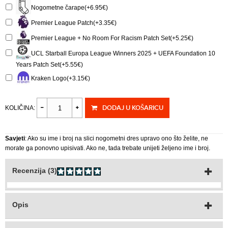
Nogometne čarape(+6.95€)
Premier League Patch(+3.35€)
Premier League + No Room For Racism Patch Set(+5.25€)
UCL Starball Europa League Winners 2025 + UEFA Foundation 10
Years Patch Set(+5.55€)
Kraken Logo(+3.15€)
DODAJ U KOŠARICU
KOLIČINA:
Savjeti
: Ako su ime i broj na slici nogometni dres upravo ono što želite, ne
morate ga ponovno upisivati. Ako ne, tada trebate unijeti željeno ime i broj.
Recenzija (3)
Opis