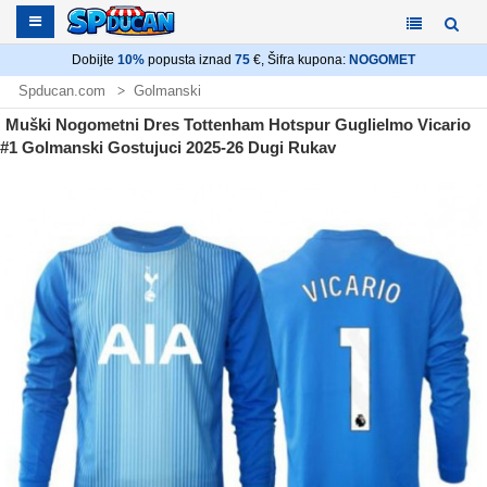
Dobijte
10%
popusta iznad
75
€, Šifra kupona:
NOGOMET
Spducan.com
Golmanski
Nogometni dres Tottenham Hotspur Golmanski
Muški Nogometni Dres Tottenham Hotspur Guglielmo Vicario
#1 Golmanski Gostujuci 2025-26 Dugi Rukav