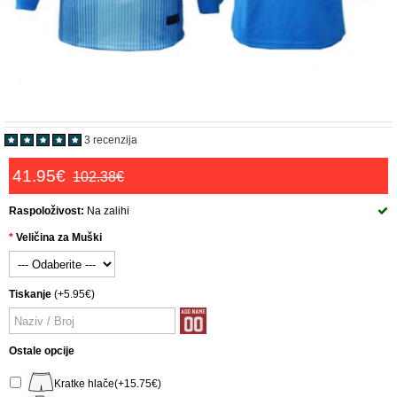
3 recenzija
41.95€
102.38€
Raspoloživost:
Na zalihi
Veličina za Muški
Tiskanje
(+5.95€)
Ostale opcije
Kratke hlače(+15.75€)