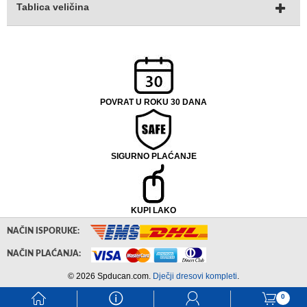
Tablica veličina
POVRAT U ROKU 30 DANA
SIGURNO PLAĆANJE
KUPI LAKO
NAČIN ISPORUKE:
NAČIN PLAĆANJA:
© 2026 Spducan.com.
Dječji dresovi kompleti
.
󰃱
󰈢
󰃳
󰃦
0