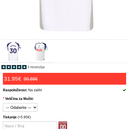
3 recenzija
31.95€
99.88€
Raspoloživost:
Na zalihi
Veličina za Muški
Tiskanje
(+5.95€)