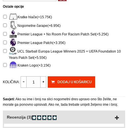
Ostale opcije
Kratke hlače(+15.75€)
Nogometne čarape(+6.95€)
Premier League + No Room For Racism Patch Set(+5.25€)
Premier League Patch(+3.35€)
UCL Starball Europa League Winners 2025 + UEFA Foundation 10
Years Patch Set(+5.55€)
Kraken Logo(+3.15€)
DODAJ U KOŠARICU
KOLIČINA:
Savjeti
: Ako su ime i broj na slici nogometni dres upravo ono što želite, ne
morate ga ponovno upisivati. Ako ne, tada trebate unijeti željeno ime i broj.
Recenzija (3)